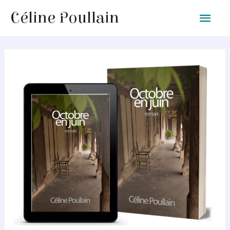
Men
Céline Poullain
princ